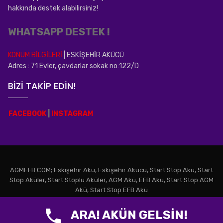
hakkında destek alabilirsiniz!
WHATSAPP DESTEK !
KONUM BİLGİLERİ
| ESKİŞEHİR AKÜCÜ
Adres : 71 Evler, çavdarlar sokak no:122/D
BİZİ TAKİP EDİN!
FACEBOOK
|
INSTAGRAM
AGMEFB.COM; Eskişehir Akü, Eskişehir Akücü, Start Stop Akü, Start
Stop Aküler, Start Stoplu Aküler, AGM Akü, EFB Akü, Start Stop AGM
Akü, Start Stop EFB Akü
Eskişehir Akü
Start Stop Aküler
REKLAM PARKI
ARA! AKÜN GELSİN!