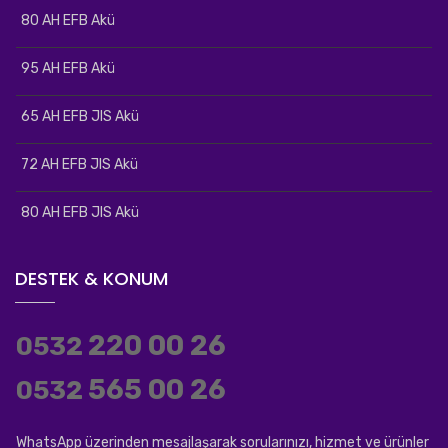
80 AH EFB Akü
95 AH EFB Akü
65 AH EFB JIS Akü
72 AH EFB JIS Akü
80 AH EFB JIS Akü
DESTEK & KONUM
220 00 26
0532
565 00 26
0532
WhatsApp üzerinden mesajlaşarak sorularınızı, hizmet ve ürünler