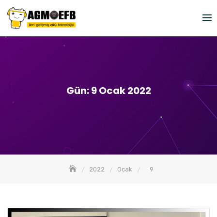
Skip
to
content
Gün:
9 Ocak 2022
2022
Ocak
9