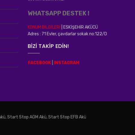
WHATSAPP DESTEK !
KONUM BİLGİLERİ
| ESKİŞEHİR AKÜCÜ
Adres : 71 Evler, çavdarlar sokak no:122/D
BİZİ TAKİP EDİN!
FACEBOOK
|
INSTAGRAM
 Akü, Start Stop AGM Akü, Start Stop EFB Akü