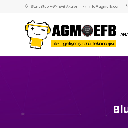
Skip
Start Stop AGM EFB Aküler
info@agmefb.com
to
content
ANA
Bl