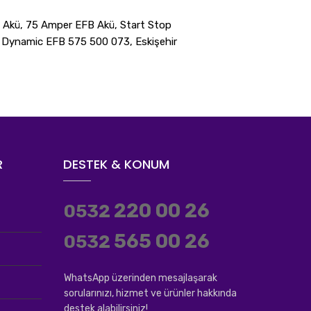
 Akü, 75 Amper EFB Akü, Start Stop
e Dynamic EFB 575 500 073, Eskişehir
R
DESTEK & KONUM
220 00 26
0532
565 00 26
0532
WhatsApp üzerinden mesajlaşarak
sorularınızı, hizmet ve ürünler hakkında
destek alabilirsiniz!