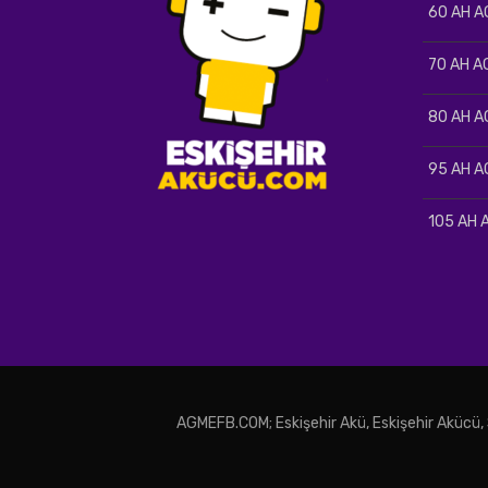
60 AH A
70 AH A
80 AH A
95 AH A
105 AH 
AGMEFB.COM; Eskişehir Akü, Eskişehir Akücü,