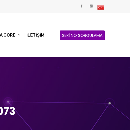
SERİ NO SORGULAMA
A GÖRE
İLETİŞİM
073