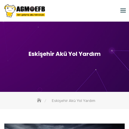
Skip
to
content
Eskişehir Akü Yol Yardım
Eskişehir Akü Yol Yardım