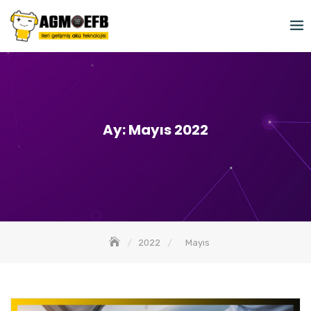
Skip
to
content
Ay:
Mayıs 2022
2022
Mayıs