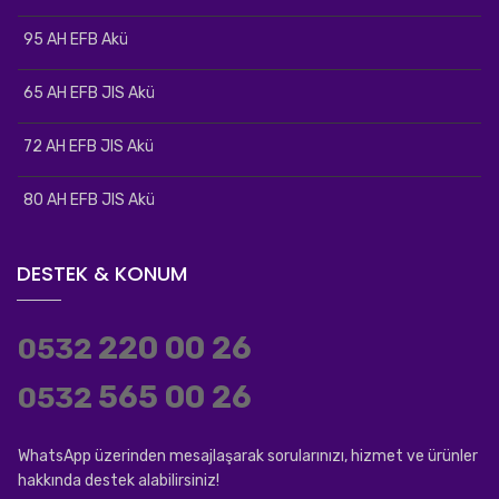
95 AH EFB Akü
65 AH EFB JIS Akü
72 AH EFB JIS Akü
80 AH EFB JIS Akü
DESTEK & KONUM
220 00 26
0532
565 00 26
0532
WhatsApp üzerinden mesajlaşarak sorularınızı, hizmet ve ürünler
hakkında destek alabilirsiniz!